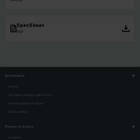
SpecSheet
PDF
Informácie
Kontakt
Obchodné a dodacie podmienky
Ochrana osobných údajov
Súbory cookie
Pomoc A Servis
Jungstars