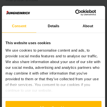
Pridať produkt do košíka
Informácie o výrobku
Consent
Details
About
Nasledujúca časť poskytuje komplexný prehľad technických
špecifikácií a vybavenia vozidla.
This website uses cookies
We use cookies to personalise content and ads, to
Technické údaje
provide social media features and to analyse our traffic.
We also share information about your use of our site with
Oloveno-kyselinová, 48 V /
Batéria
our social media, advertising and analytics partners who
775 Ah
may combine it with other information that you’ve
provided to them or that they’ve collected from your use
Rok výroby batérie
2019
of their services. You consent to our cookies if you
continue to use our website.
Battery Refurbishment Year
2026
Rok
2019