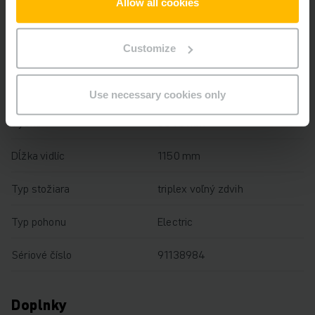
Allow all cookies
Výška zdvihu
9020 mm
Customize
Nosnosť
1400 kg
Prevádzkové hodiny
7857 h
Use necessary cookies only
Výška
3540 mm
Dĺžka vidlíc
1150 mm
Typ stožiara
triplex voľný zdvih
Typ pohonu
Electric
Sériové číslo
91138984
Doplnky