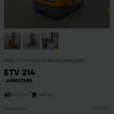
VOZÍK S VÝSUVNÝM ZDVÍHACÍM ZARIADENÍM
ETV 214
9.020 mm
1.400 kg
Sériové číslo
91138984