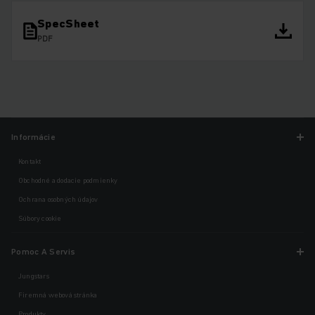
SpecSheet
PDF
Informácie
Kontakt
Obchodné a dodacie podmienky
Ochrana osobných údajov
Súbory cookie
Pomoc A Servis
Jungstars
Firemná webová stránka
Produkty