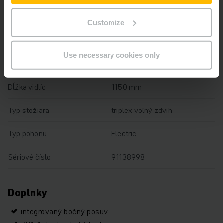
Nosnosť
1400 kg
Customize
Prevádzkové hodiny
5311 h
Use necessary cookies only
Výška
3540 mm
Dĺžka vidlíc
1150 mm
Typ stožiara
triplex voľný zdvih
Typ pohonu
Electric
Sériové číslo
91138998
Doplnky
integrovaný bočný posuv