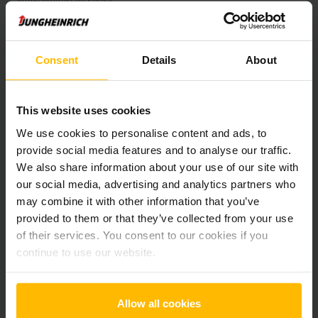
Pridať produkt do košíka
Informácie o výrobku
Consent
Details
About
Nasledujúca časť poskytuje komplexný prehľad technických
This website uses cookies
špecifikácií a vybavenia vozidla.
We use cookies to personalise content and ads, to
provide social media features and to analyse our traffic.
Technické údaje
We also share information about your use of our site with
our social media, advertising and analytics partners who
Oloveno-kyselinová, 48 V /
Batéria
may combine it with other information that you’ve
775 Ah
provided to them or that they’ve collected from your use
of their services. You consent to our cookies if you
Battery Refurbishment Year
2025
continue to use our website.
Rok
2019
Allow all cookies
Výška zdvihu
9020 mm