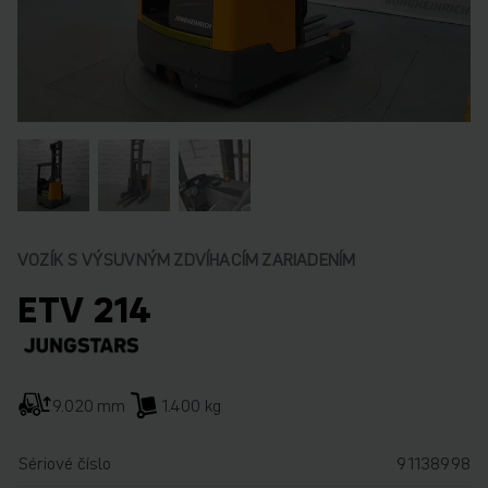
VOZÍK S VÝSUVNÝM ZDVÍHACÍM ZARIADENÍM
ETV 214
9.020 mm
1.400 kg
Sériové číslo
91138998