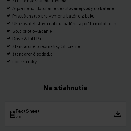
ZH1, 1x hydraulická funkcia
Aquamatic, doplňanie destilovanej vody do batérie
Príslušenstvo pre výmenu batérie z boku
Ukazovateľ stavu nabitia batérie a počtu motohodín
Solo pilot ovládanie
Drive & Lift Plus
štandardné pneumatiky SE čierne
štandardné sedadlo
opierka ruky
Na stiahnutie
FactSheet
PDF