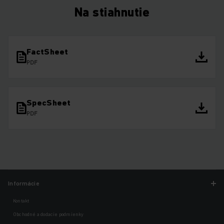
Na stiahnutie
FactSheet
PDF
SpecSheet
PDF
Informácie
Kontakt
Obchodné a dodacie podmienky