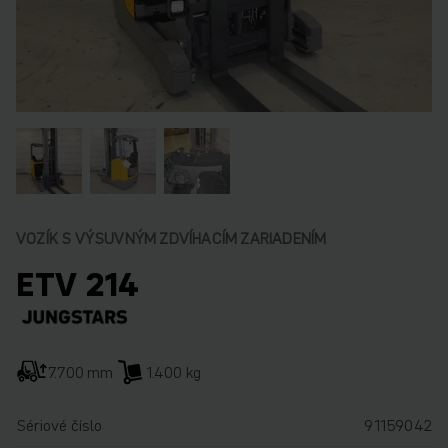
VOZÍK S VÝSUVNÝM ZDVÍHACÍM ZARIADENÍM
ETV 214
7.700 mm
1.400 kg
Sériové číslo
91159042