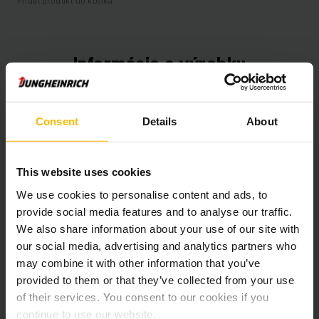
Pridať produkt do košíka
Informácie o výrobku
Nasledujúca časť poskytuje komplexný prehľad technických
špecifikácií a vybavenia vozidla.
Consent
Details
About
Technické údaje
This website uses cookies
Oloveno-kyselinová, 48 V /
We use cookies to personalise content and ads, to
Batéria
465 Ah
provide social media features and to analyse our traffic.
We also share information about your use of our site with
Nabíjač
Áno, 48 V / 100 A
our social media, advertising and analytics partners who
may combine it with other information that you’ve
Rok výroby batérie
2021
provided to them or that they’ve collected from your use
of their services. You consent to our cookies if you
Battery Refurbishment Year
2026
continue to use our website.