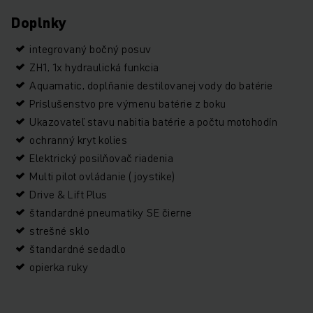
Doplnky
integrovaný bočný posuv
ZH1, 1x hydraulická funkcia
Aquamatic, doplňanie destilovanej vody do batérie
Príslušenstvo pre výmenu batérie z boku
Ukazovateľ stavu nabitia batérie a počtu motohodín
ochranný kryt kolies
Elektrický posilňovač riadenia
Multi pilot ovládanie ( joystike)
Drive & Lift Plus
štandardné pneumatiky SE čierne
strešné sklo
štandardné sedadlo
opierka ruky