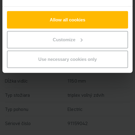
Rok
2021
Allow all cookies
Výška zdvihu
7700 mm
Nosnosť
1400 kg
Customize
Prevádzkové hodiny
4348 h
Use necessary cookies only
Výška
3100 mm
Dĺžka vidlíc
1150 mm
Typ stožiara
triplex voľný zdvih
Typ pohonu
Electric
Sériové číslo
91159042