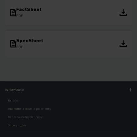
FactSheet
PDF
SpecSheet
PDF
Informácie
Kontakt
Obchodné a dodacie podmienky
Ochrana osobných údajov
Súbory cookie