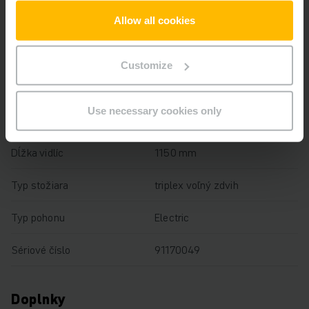
Allow all cookies
Výška zdvihu
8720 mm
Nosnosť
1400 kg
Customize
Prevádzkové hodiny
6218 h
Use necessary cookies only
Výška
3440 mm
Dĺžka vidlíc
1150 mm
Typ stožiara
triplex voľný zdvih
Typ pohonu
Electric
Sériové číslo
91170049
Doplnky