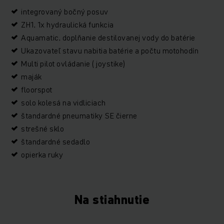
integrovaný bočný posuv
ZH1, 1x hydraulická funkcia
Aquamatic, doplňanie destilovanej vody do batérie
Ukazovateľ stavu nabitia batérie a počtu motohodín
Multi pilot ovládanie ( joystike)
maják
floorspot
solo kolesá na vidliciach
štandardné pneumatiky SE čierne
strešné sklo
štandardné sedadlo
opierka ruky
Na stiahnutie