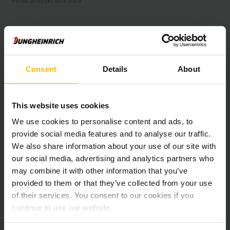
Pridať produkt do košíka
Informácie o výrobku
Consent
Details
About
Nasledujúca časť poskytuje komplexný prehľad technických
špecifikácií a vybavenia vozidla.
This website uses cookies
Technické údaje
We use cookies to personalise content and ads, to
provide social media features and to analyse our traffic.
Oloveno-kyselinová, 48 V /
Batéria
We also share information about your use of our site with
775 Ah
our social media, advertising and analytics partners who
may combine it with other information that you’ve
Nabíjač
Áno, 48 V / 145 A
provided to them or that they’ve collected from your use
of their services. You consent to our cookies if you
Battery Refurbishment Year
2026
continue to use our website.
Rok
2022