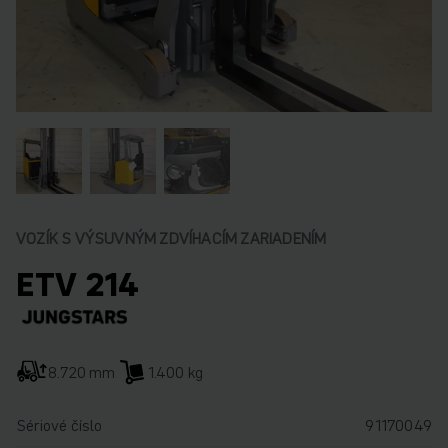
VOZÍK S VÝSUVNÝM ZDVÍHACÍM ZARIADENÍM
ETV 214
8.720 mm
1.400 kg
Sériové číslo
91170049