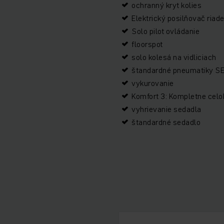
ochranný kryt kolies
Elektrický posilňovač riad
Solo pilot ovládanie
floorspot
solo kolesá na vidliciach
štandardné pneumatiky SE
vykurovanie
Komfort 3: Kompletne celok
vyhrievanie sedadla
štandardné sedadlo