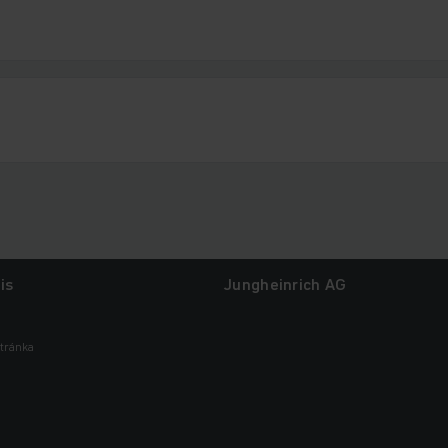
is
Jungheinrich AG
tránka