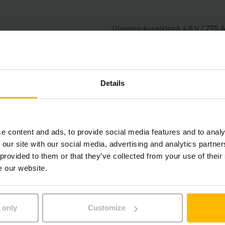
Oloveno-kyselinová, 48 V / 775 
2020
2025
Details
2020
11510 mm
e content and ads, to provide social media features and to analy
 our site with our social media, advertising and analytics partn
1800 kg
 provided to them or that they’ve collected from your use of their
e our website.
4452 h
4530 mm
 only
Customize
1150 mm