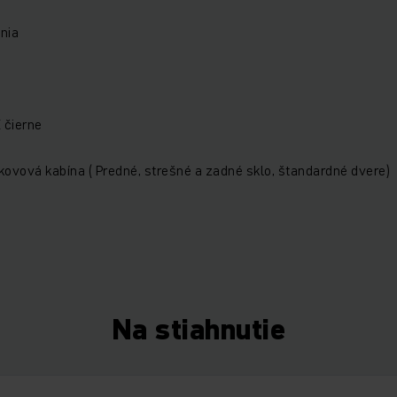
enia
 čierne
ovová kabína ( Predné, strešné a zadné sklo, štandardné dvere)
Na stiahnutie