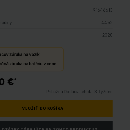
91646613
hodiny
4452
2020
acov záruka na vozík
čná záruka na batériu v cene
0 €
Približná Dodacia lehota: 3 Týždne
VLOŽIŤ DO KOŠÍKA
 OTÁZKY TÝKAJÚCE SA TOHTO PRODUKTU?