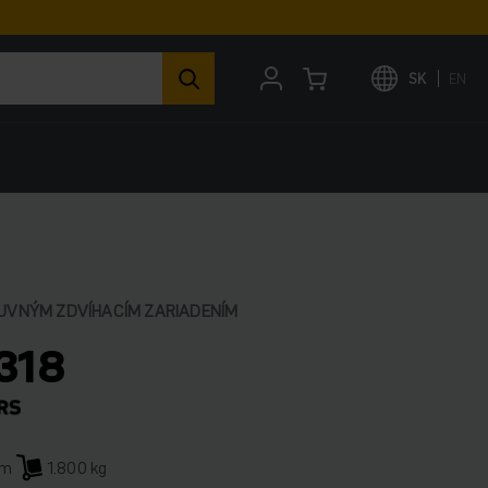
SK
EN
SUVNÝM ZDVÍHACÍM ZARIADENÍM
318
mm
1.800 kg