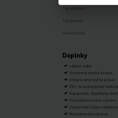
Typ stožiara
Typ pohonu
Sériové číslo
Doplnky
náklon vidlíc
Ochranná mreža tovaru
integrovaný bočný posuv
ZH1, 1x hydraulická funkci
Aquamatic, doplňanie dest
Príslušenstvo pre výmenu 
Ukazovateľ stavu nabitia b
Mraziarenská úprava