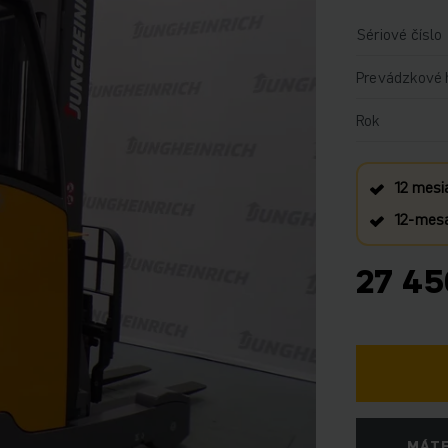
Sériové číslo
Prevádzkové 
Rok
12 mesi
12‑mesa
27 45
MÁTE