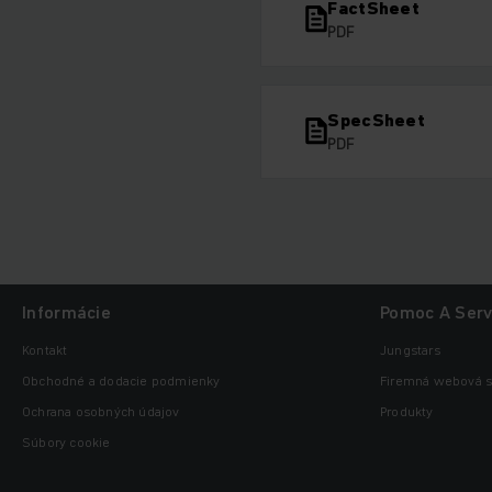
FactSheet
PDF
SpecSheet
PDF
Informácie
Pomoc A Serv
Kontakt
Jungstars
Obchodné a dodacie podmienky
Firemná webová s
Ochrana osobných údajov
Produkty
Súbory cookie