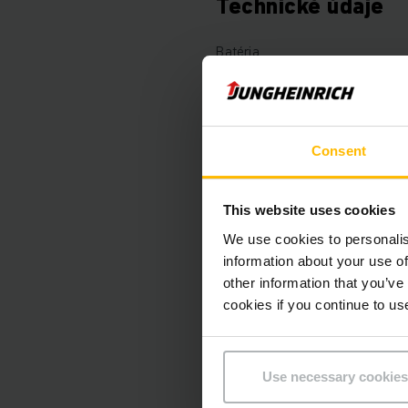
Technické údaje
Batéria
Rok výroby batérie
Battery Refurbishment Year
Consent
Rok
This website uses cookies
Výška zdvihu
We use cookies to personalis
information about your use of
Nosnosť
other information that you’ve
cookies if you continue to us
Prevádzkové hodiny
Výška
Use necessary cookies
Dĺžka vidlíc