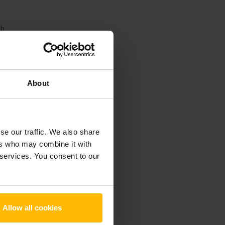
Ah
About
se our traffic. We also share
ers who may combine it with
 services. You consent to our
Allow all cookies