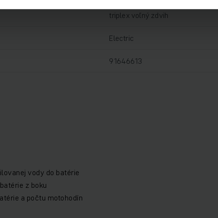
triplex voľný zdvih
Electric
91646613
a
ilovanej vody do batérie
batérie z boku
atérie a počtu motohodín