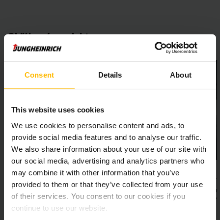
Obľúbené produkty
Vyberte si produkt, ktorý najlepšie vyhovuje vašim potrebám.
Consent
Details
About
This website uses cookies
We use cookies to personalise content and ads, to
provide social media features and to analyse our traffic.
We also share information about your use of our site with
our social media, advertising and analytics partners who
may combine it with other information that you’ve
Vychystávacie vysokozdvižné vozíky,
JUNGSTA
provided to them or that they’ve collected from your use
ťahače
Jungheinrich JU
of their services. You consent to our cookies if you
výkonné ako nové
Zistite viac o vychystávacích vozíkoch, vysokozdvižných
vozíkoch a ťahačoch.
continue to use our website.